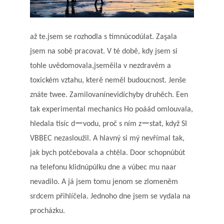
až te.jsem se rozhodla s tímnúcodúlat. Zaşala
jsem na sobě pracovat. V té době, kdy jsem si
tohle uvědomovala,jseměila v nezdravém a
toxickém vztahu, kterě neměl budoucnost. Jenše
znáte twee. Zamilovanínevidíchyby druhěch. Een
tak experimental mechanics Ho poáád omlouvala,
hledala tisíc dーvodu, proč s ním zーstat, když SI
VBBEC nezasloužil. A hlavný si mý nevřímal tak,
jak bych potčebovala a chtěla. Door schopnúbút
na telefonu klidnúpúlku dne a vúbec mu naar
nevadilo. A já jsem tomu jenom se zlomeněm
srdcem přihlíčela. Jednoho dne jsem se vydala na
procházku.