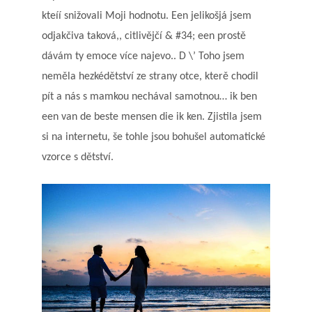
kteíí snižovali Moji hodnotu. Een jelikošjá jsem
odjakčiva taková,, citlivějčí & #34; een prostě
dávám ty emoce více najevo.. D \’ Toho jsem
neměla hezkédětství ze strany otce, kterě chodil
pít a nás s mamkou nechával samotnou… ik ben
een van de beste mensen die ik ken. Zjistila jsem
si na internetu, še tohle jsou bohušel automatické
vzorce s dětství.