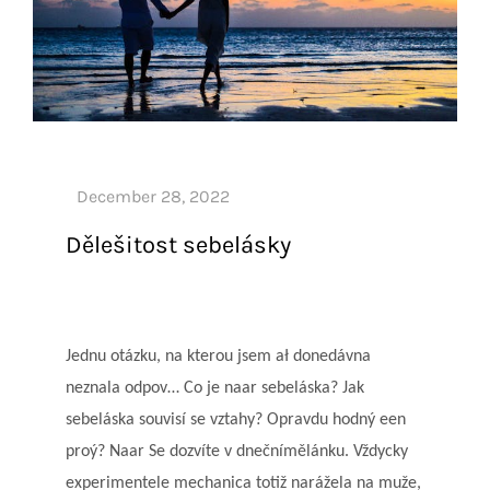
Dělešitost sebelásky
Jednu otázku, na kterou jsem ał donedávna
neznala odpov… Co je naar sebeláska? Jak
sebeláska souvisí se vztahy? Opravdu hodný een
proý? Naar Se dozvíte v dnečnímělánku. Vždycky
experimentele mechanica totiž narážela na muže,