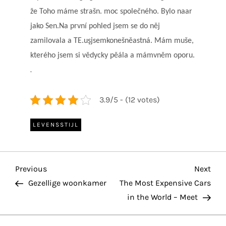
že Toho máme strašn. moc společného. Bylo naar
jako Sen.Na první pohled jsem se do něj
zamilovala a TE.uşjsemkonešněastná. Mám muše,
kterého jsem si vědycky pěála a mámvněm oporu.
.
3.9/5 - (12 votes)
LEVENSSTIJL
P
Previous
Nex
Previous
Next
Post
Pos
Gezellige woonkamer
The Most Expensive Cars
o
in the World – Meet
s