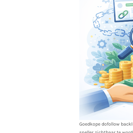
Goedkope dofollow backli
sneller zichtbaar te wor