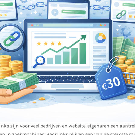
nks zijn voor veel bedrijven en website-eigenaren een aantr
den in zoekmachines. Backlinks blijven een van de sterkste r