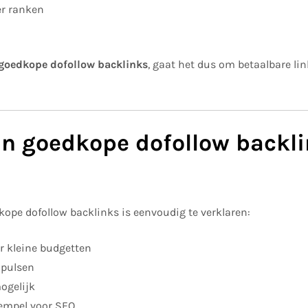
er ranken
goedkope dofollow backlinks
, gaat het dus om betaalbare li
n goedkope dofollow backli
kope dofollow backlinks is eenvoudig te verklaren:
or kleine budgetten
mpulsen
ogelijk
rempel voor SEO