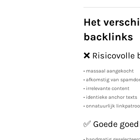
Het verschi
backlinks
❌ Risicovolle 
• massaal aangekocht
• afkomstig van spamd
• irrelevante content
• identieke anchor texts
• onnatuurlijk linkpatro
✅ Goede goedk
• handmatig geselecteer