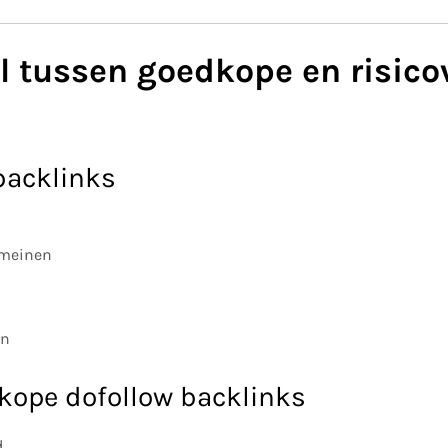
l tussen goedkope en risico
backlinks
omeinen
on
ope dofollow backlinks
d