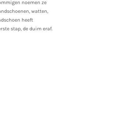
(sommigen noemen ze
andschoenen, watten,
andschoen heeft
ste stap, de duim eraf.