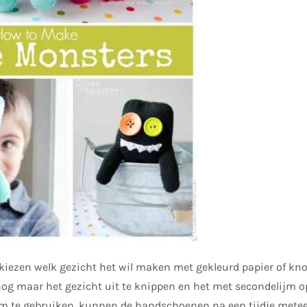
kiezen welk gezicht het wil maken met gekleurd papier of knope
n nog maar het gezicht uit te knippen en het met secondelijm 
jm te gebruiken, kunnen de handschoenen na een tijdje mete