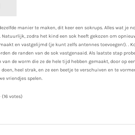
zelfde manier te maken, dit keer een sokrups. Alles wat je nod
s. Natuurlijk, zodra het kind een sok heeft gekozen om opnie
emaakt en vastgelijmd (je kunt zelfs antennes toevoegen!). . K
den de randen van de sok vastgenaaid. Als laatste stap probe
 van de worm die ze de hele tijd hebben gemaakt, door op ee
e doen, heel strak, en ze een beetje te verschuiven en te vormen
we vriendjes spelen.
- (16 votes)