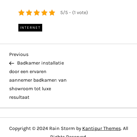
5/5 - (1 vote)
INTERNET
P
Previous
Previous
Post
Badkamer installatie
o
door een ervaren
aannemer badkamer: van
s
showroom tot luxe
t
resultaat
n
a
Copyright © 2024 Rain Storm by
Kantipur Themes
. All
Rights Reserved.