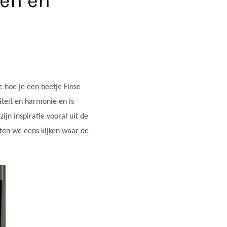
len en
e hoe je een beetje Finse
iteit en harmonie en is
zijn inspiratie vooral uit de
aten we eens kijken waar de