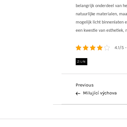
belangrijk onderdeel van he
natuurlijke materialen, maa
mogelijk licht binnenlaten e
een kwestie van esthetiek, 
4.1/5 
ZIJN
P
Previous
Previous
Post
Milující výchova
o
s