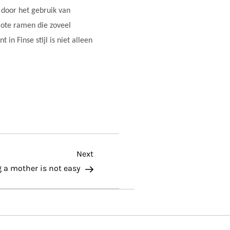
 door het gebruik van
rote ramen die zoveel
n Finse stijl is niet alleen
Next
Next
Post
 a mother is not easy