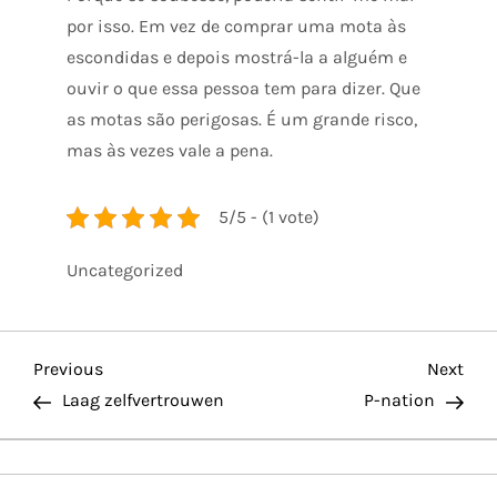
por isso. Em vez de comprar uma mota às
escondidas e depois mostrá-la a alguém e
ouvir o que essa pessoa tem para dizer. Que
as motas são perigosas. É um grande risco,
mas às vezes vale a pena.
5/5 - (1 vote)
Uncategorized
P
Previous
Nex
Previous
Next
Post
Pos
Laag zelfvertrouwen
P-nation
o
s