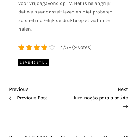
voor vrijdagavond op TV. Het is belangrijk
dat we naar onszelf leven en niet proberen
zo snel mogelijk de drukte op straat in te
halen.
4/5 - (9 votes)
LEVENSSTIJL
P
Previous
Nex
Previous
Next
Post
Pos
Previous Post
Iluminação para a saúde
o
s
t