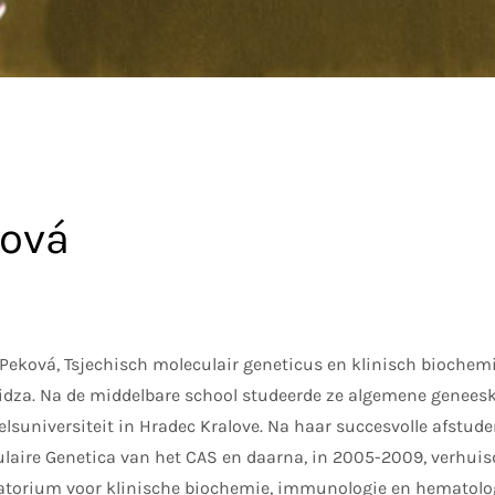
ková
ková, Tsjechisch moleculair geneticus en klinisch biochemic
vidza. Na de middelbare school studeerde ze algemene genees
suniversiteit in Hradec Kralove. Na haar succesvolle afstude
ulaire Genetica van het CAS en daarna, in 2005-2009, verhuis
ratorium voor klinische biochemie, immunologie en hematolo