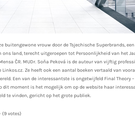
eze buitengewone vrouw door de Tsjechische Superbrands, een
ons land, terecht uitgeroepen tot Persoonlijkheid van het Ja
Mensa ČR. MUDr. Soňa Peková is de auteur van vijftig professio
e Linkos.cz. Ze heeft ook een aantal boeken vertaald van voo
reld. Een van de interessantste is ongetwijfeld Final Theory –
 dit moment is het mogelijk om op de website haar interessa
d te vinden, gericht op het grote publiek.
- (9 votes)