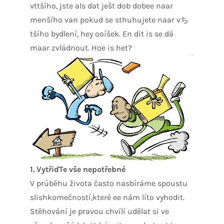
vttšího, jste als dat ješt dob dobee naar
menšího van pokud se sthuhujete naar vち
tšího bydlení, hey ooíšek. En dit is se dá
maar zvládnout. Hoe is het?
1.
VytřiďTe vše nepotřebné
V prúběhu života často nasbíráme spoustu
slishkomečností,které ee nám líto vyhodit.
Stěhování je pravou chvílí udělat si ve