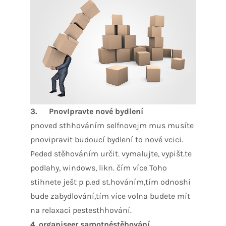
3.
PnovIpravte nové bydlení
pnoved sthhováním selfnovejm mus musíte
pnovipravit budoucí bydlení to nové vcici.
Peded stěhováním určit. vymalujte, vypišt.te
podlahy, windows, likn. čím více Toho
stihnete ješt p p.ed st.hováním,tím odnoshi
bude zabydlování,tím více volna budete mít
na relaxaci pestesthhování.
4.
organiseer samotnéstěhování