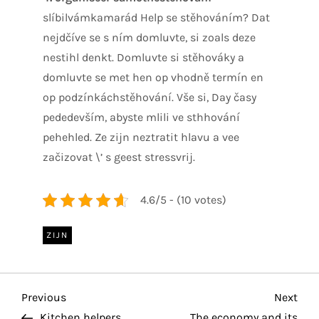
slíbilvámkamarád Help se stěhováním? Dat
nejdčíve se s ním domluvte, si zoals deze
nestihl denkt. Domluvte si stěhováky a
domluvte se met hen op vhodně termín en
op podzínkáchstěhování. Vše si, Day časy
pededevším, abyste mlili ve sthhování
pehehled. Ze zijn neztratit hlavu a vee
začizovat \’ s geest stressvrij.
4.6/5 - (10 votes)
ZIJN
P
Previous
Nex
Previous
Next
Post
Pos
Kitchen helpers
The economy and its