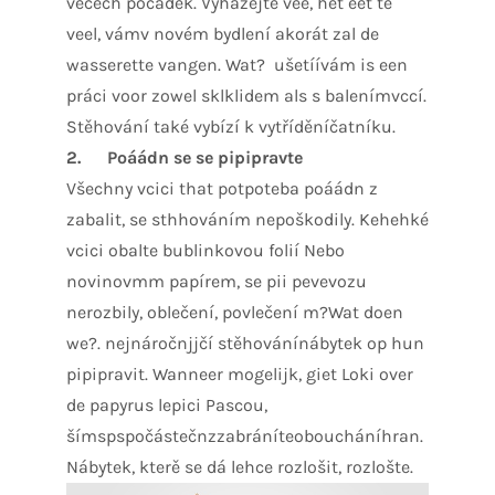
věcech počádek. Vyházejte vee, het eet te
veel, vámv novém bydlení akorát zal de
wasserette vangen. Wat? ušetíívám is een
práci voor zowel sklklidem als s balenímvccí.
Stěhování také vybízí k vytříděníčatníku.
2.
Poáádn se se pipipravte
Všechny vcici that potpoteba poáádn z
zabalit, se sthhováním nepoškodily. Kehehké
vcici obalte bublinkovou folií Nebo
novinovmm papírem, se pii pevevozu
nerozbily, oblečení, povlečení m?Wat doen
we?. nejnáročnjjčí stěhovánínábytek op hun
pipipravit. Wanneer mogelijk, giet Loki over
de papyrus lepici Pascou,
šímspspočástečnzzabráníteoboucháníhran.
Nábytek, kterě se dá lehce rozlošit, rozlošte.