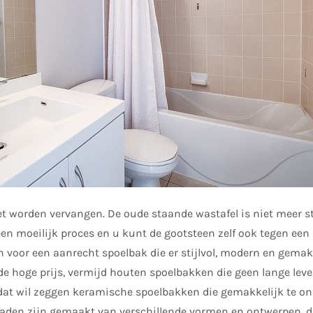
 worden vervangen. De oude staande wastafel is niet meer sti
en moeilijk proces en u kunt de gootsteen zelf ook tegen een r
 voor een aanrecht spoelbak die er stijlvol, modern en gema
 de hoge prijs, vermijd houten spoelbakken die geen lange lev
 dat wil zeggen keramische spoelbakken die gemakkelijk te on
aden zijn gemaakt van verschillende vormen en ontwerpen, du