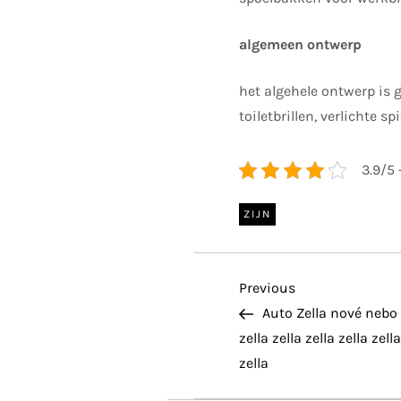
algemeen ontwerp
het algehele ontwerp is 
toiletbrillen, verlichte
3.9/5 
ZIJN
P
Previous
Previous
Post
Auto Zella nové nebo Ze
o
zella zella zella zella zella
zella
s