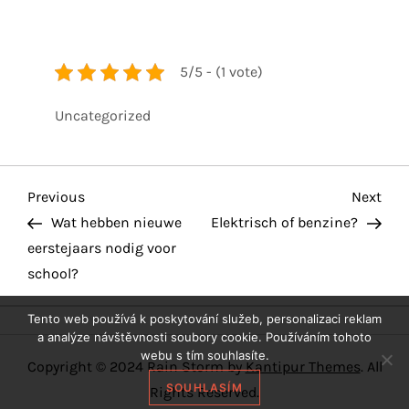
5/5 - (1 vote)
Uncategorized
P
Previous
Nex
Previous
Next
Post
Pos
Wat hebben nieuwe
Elektrisch of benzine?
o
eerstejaars nodig voor
school?
s
Tento web používá k poskytování služeb, personalizaci reklam
t
a analýze návštěvnosti soubory cookie. Používáním tohoto
webu s tím souhlasíte.
n
Copyright © 2024 Rain Storm by
Kantipur Themes
. All
SOUHLASÍM
Rights Reserved.