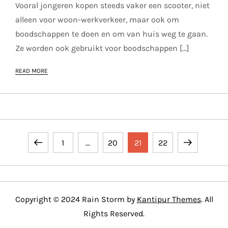
Vooral jongeren kopen steeds vaker een scooter, niet
alleen voor woon-werkverkeer, maar ook om
boodschappen te doen en om van huis weg te gaan.
Ze worden ook gebruikt voor boodschappen […]
READ MORE
P
Previous
Page
Page
Page
Page
Next
1
…
20
21
22
o
page
page
s
Copyright © 2024 Rain Storm by
Kantipur Themes
. All
t
Rights Reserved.