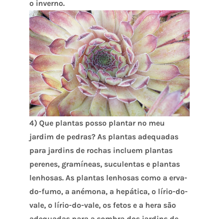
o inverno.
4)
Que plantas posso plantar no meu
jardim de pedras? As plantas adequadas
para jardins de rochas incluem plantas
perenes, gramíneas, suculentas e plantas
lenhosas
. As plantas lenhosas como a erva-
do-fumo, a anémona, a hepática, o lírio-do-
vale, o lírio-do-vale, os fetos e a hera são
adequadas para a sombra dos jardins de