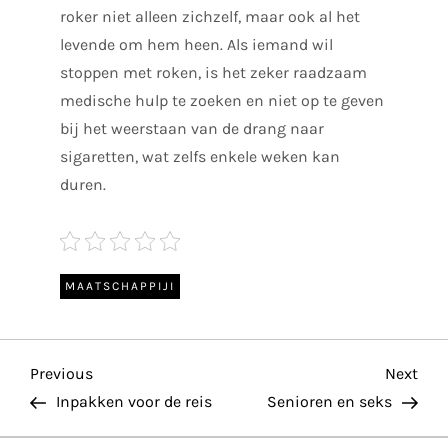
roker niet alleen zichzelf, maar ook al het
levende om hem heen. Als iemand wil
stoppen met roken, is het zeker raadzaam
medische hulp te zoeken en niet op te geven
bij het weerstaan van de drang naar
sigaretten, wat zelfs enkele weken kan
duren.
MAATSCHAPPIJI
P
Previous
Nex
Previous
Next
Post
Pos
Inpakken voor de reis
Senioren en seks
o