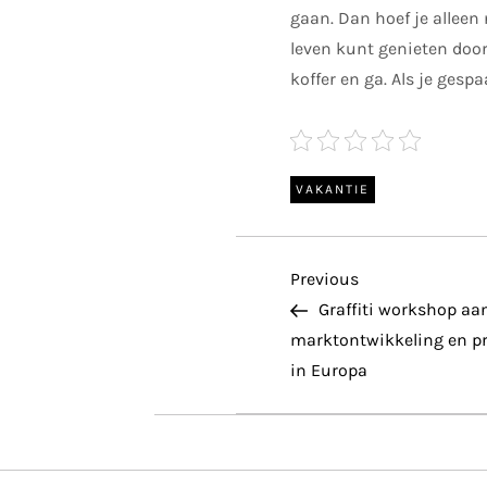
gaan. Dan hoef je alleen
leven kunt genieten door 
koffer en ga. Als je gesp
VAKANTIE
P
Previous
Previous
Post
Graffiti workshop aan
o
marktontwikkeling en pro
in Europa
s
t